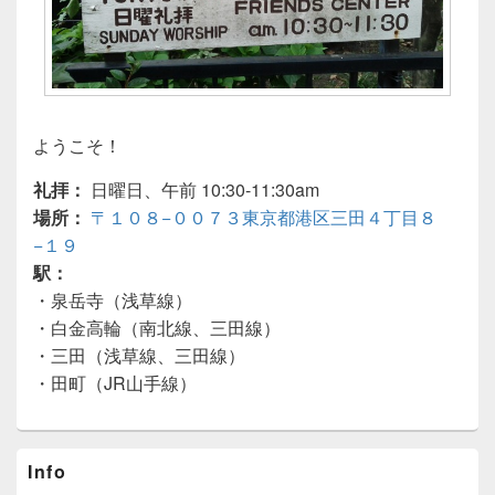
ようこそ！
礼拝：
日曜日、午前 10:30-11:30am
場所：
〒１０８−００７３東京都港区三田４丁目８
−１９
駅：
・泉岳寺（浅草線）
・白金高輪（南北線、三田線）
・三田（浅草線、三田線）
・田町（JR山手線）
Primary
Info
Sidebar