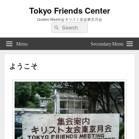
Tokyo Friends Center
Quaker Meeting キリスト友会東京月会
Search
Search
for:
Menu
Secondary Menu
ようこそ